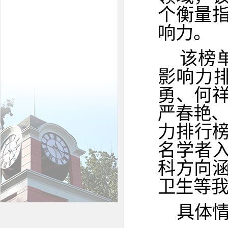
个衡量
响力。
该榜
影响力
勇、何
严春艳、
力排行榜
名学者入
科方向
卫生等
具体