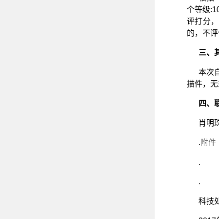
个等级:1
评打分，
的，不评
三、
本次
描件，无
四、
肖明珠 
.
附件
.
.
科技