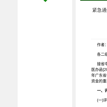
紧急通
作者：
各二级
接省
医办函[
年广东省
资金的重
一、
(一)