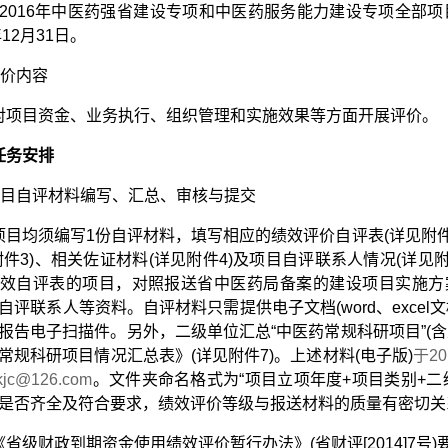
14-2016年中医药强省建设专项和中医药服务能力建设专项全部
年12月31日。
评价内容
对项目资金、业务执行、组织管理和实施效果等方面开展评价。
任务安排
)项目自评材料编写、汇总、审核与提交
项目均须编写1份自评材料，填写相应的绩效评价自评表(详见附件
附件3)、相关佐证材料(详见附件4)及项目自评联系人情况(详
效自评表的项目，对照报送省中医药局备案的建设项目实施方
自评联系人等资料。自评材料只需提供电子文档(word、exce
报告电子扫描件。另外，二级单位汇总“中医药常规科研项目”(
常规科研项目情况汇总表》(详见附件7)。上述材料(电子版)
于2
jc@126.com
。文件夹命名格式为“项目立项年度+项目类别+
是否齐全及符合要求，绩效评价等级与报送材料的质量有密切关
《省级财政到期资金使用绩效评价暂行办法》(省财评[2014]7