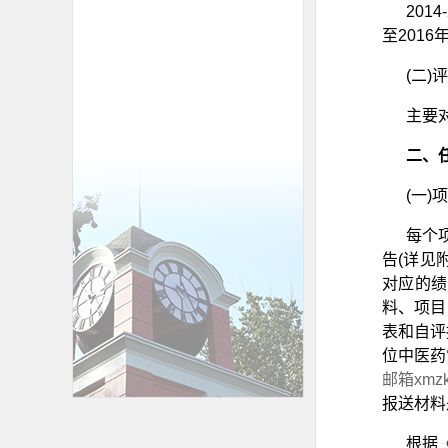
20
至2016
(二)
主要
二、
(一
每个
告(详见
对应的绩
料、项目
表和自评
位中医药
邮箱xmzk
报送材料
根据