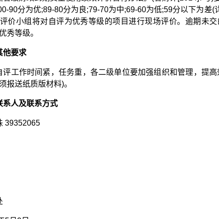
00-90分为优;89-80分为良;79-70为中;69-60为低;59分
评价小组将对自评为优秀等级的项目进行现场评价。逾期未交
优秀等级。
其他要求
自评工作时间紧，任务重，各二级单位要加强组织和管理，提高
须报送纸质版材料)。
联系人及联系方式
39352065
处