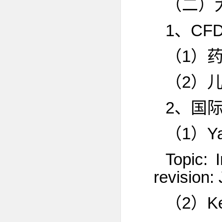
（二）
1、CF
（1）
（2）
2、国
（1）Yas
Topic: 
revision:
（2）Ken