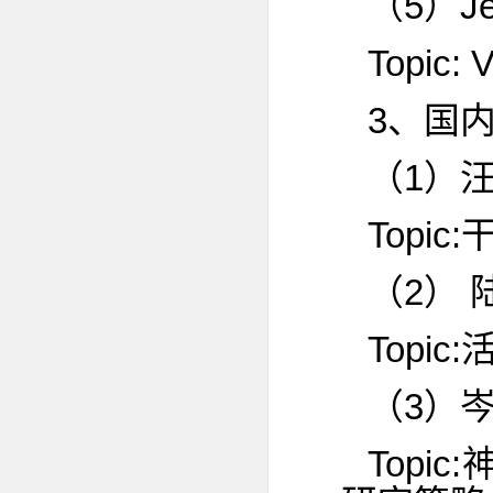
（5）Jea
Topic: V
3、国
（1）
Topi
（2） 
Topi
（3）
Top