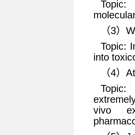
Topic:
molecular
（3）Wil
Topic: 
into toxi
（4）Ats
Topic:
extremely
vivo ex
pharmaco