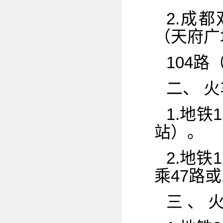
2.成
（天府广
104
二、 火
1.地
站）。
2.地
乘47路
三 、 