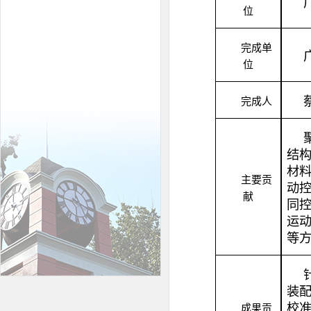
位
完成单
位
完成人
结
材
主要贡
动
献
同
运
等
装
校
成果贡