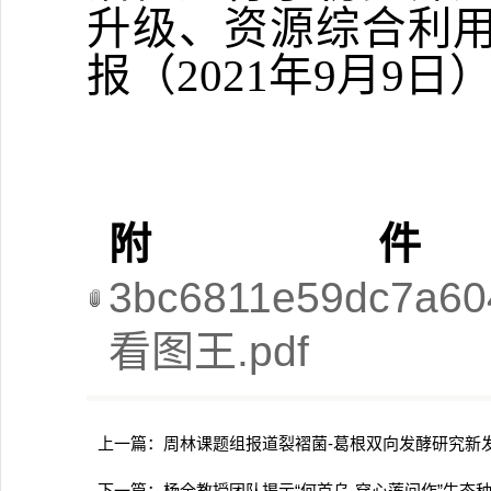
升级、资源综合利
报（
2021
年
9
月
9
日
附
3bc6811e59dc7a60
看图王.pdf
上一篇：
周林课题组报道裂褶菌-葛根双向发酵研究新
下一篇：
杨全教授团队揭示“何首乌-穿心莲间作”生态